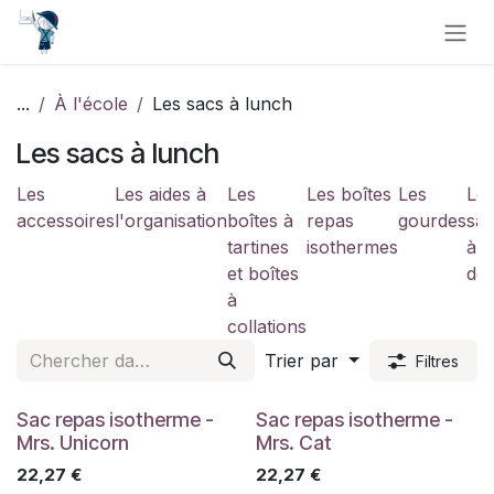
Se rendre au contenu
...
À l'école
Les sacs à lunch
Les sacs à lunch
Les
Les aides à
Les
Les boîtes
Les
Le
accessoires
l'organisation
boîtes à
repas
gourdes
sa
tartines
isothermes
à
et boîtes
do
à
collations
Trier par
Filtres
Sac repas isotherme -
Sac repas isotherme -
Mrs. Unicorn
Mrs. Cat
22,27
€
22,27
€