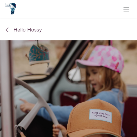
Se rendre au contenu
Hello Hossy