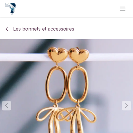
Se rendre au contenu
Les bonnets et accessoires