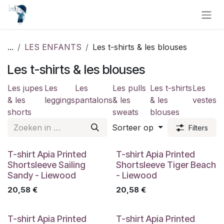
Overslaan naar inhoud
...
LES ENFANTS
Les t-shirts & les blouses
Les t-shirts & les blouses
Les jupes
Les
Les
Les pulls
Les t-shirts
Les
& les
leggings
pantalons
& les
& les
vestes
shorts
sweats
blouses
Sorteer op
Filters
T-shirt Apia Printed
T-shirt Apia Printed
Shortsleeve Sailing
Shortsleeve Tiger Beach
Sandy - Liewood
- Liewood
20,58
€
20,58
€
T-shirt Apia Printed
T-shirt Apia Printed