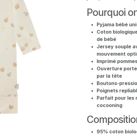
Pourquoi on
Pyjama bébé uni
Coton biologiqu
de bébé
Jersey souple a
mouvement opti
Imprimé pommes 
Ouverture portef
par la tête
Boutons-pression
Poignets repliab
Parfait pour les 
cocooning
Compositio
95% coton biolo