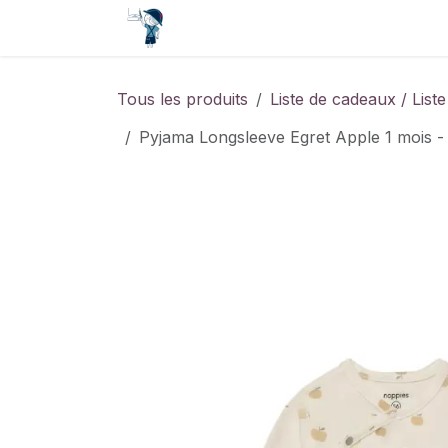
Se rendre au contenu
Accueil
Contact
Événements
Tous les produits
Liste de cadeaux / List
Pyjama Longsleeve Egret Apple 1 mois - 