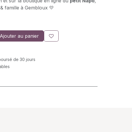
 et sur la boutique en ligne du
petit Napo
,
 & famille à Gembloux 💛
Ajouter au panier
mboursé de 30 jours
rables